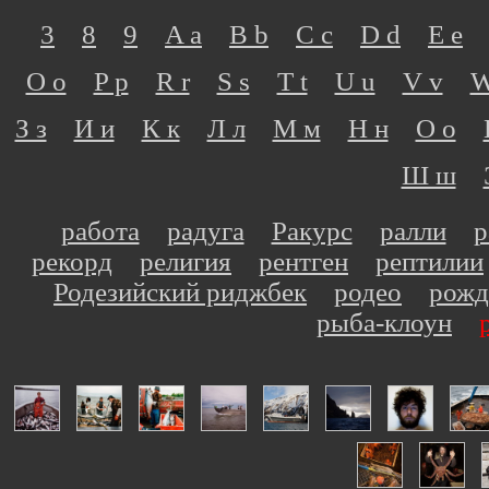
3
8
9
A a
B b
C c
D d
E e
O o
P p
R r
S s
T t
U u
V v
W
З з
И и
К к
Л л
М м
Н н
О о
Ш ш
работа
радуга
Ракурс
ралли
р
рекорд
религия
рентген
рептилии
Родезийский риджбек
родео
рожд
рыба-клоун