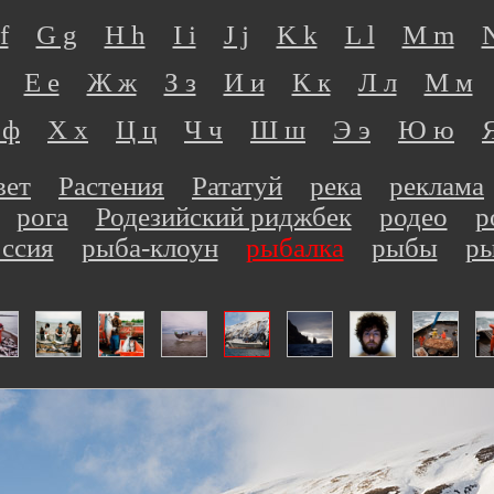
f
G g
H h
I i
J j
K k
L l
M m
Е е
Ж ж
З з
И и
К к
Л л
М м
 ф
Х х
Ц ц
Ч ч
Ш ш
Э э
Ю ю
вет
Растения
Рататуй
река
реклама
рога
Родезийский риджбек
родео
р
ссия
рыба-клоун
рыбалка
рыбы
ры