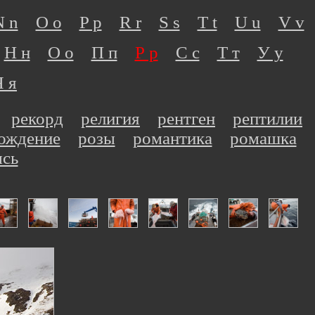
N n
O o
P p
R r
S s
T t
U u
V v
Н н
О о
П п
Р р
С с
Т т
У у
Я я
рекорд
религия
рентген
рептилии
ождение
розы
романтика
ромашка
сь