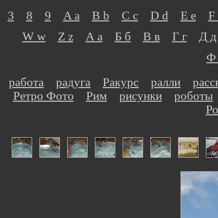
3
8
9
A a
B b
C c
D d
E e
F 
W w
Z z
А а
Б б
В в
Г г
Д д
Ф
работа
радуга
Ракурс
ралли
расс
Ретро Фото
Рим
рисунки
роботы
Ро