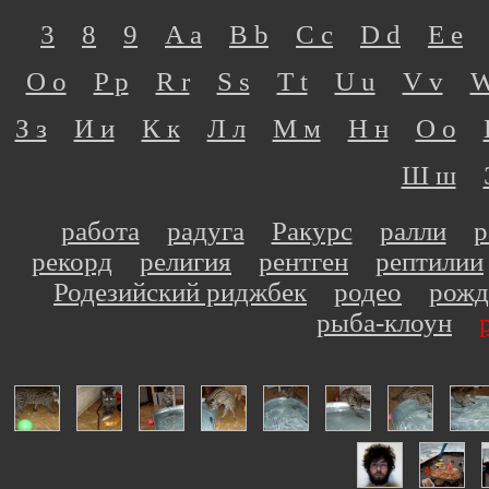
3
8
9
A a
B b
C c
D d
E e
O o
P p
R r
S s
T t
U u
V v
W
З з
И и
К к
Л л
М м
Н н
О о
Ш ш
работа
радуга
Ракурс
ралли
р
рекорд
религия
рентген
рептилии
Родезийский риджбек
родео
рожд
рыба-клоун