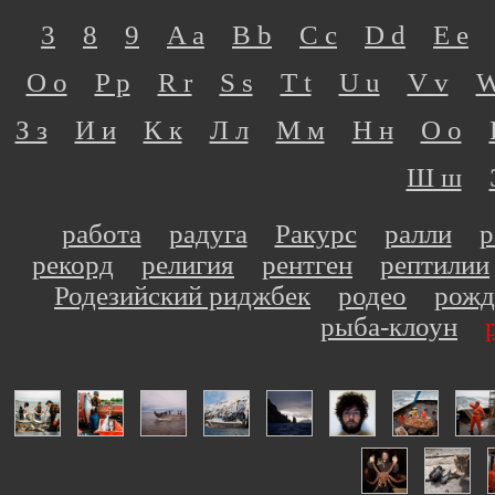
3
8
9
A a
B b
C c
D d
E e
O o
P p
R r
S s
T t
U u
V v
W
З з
И и
К к
Л л
М м
Н н
О о
Ш ш
работа
радуга
Ракурс
ралли
р
рекорд
религия
рентген
рептилии
Родезийский риджбек
родео
рожд
рыба-клоун