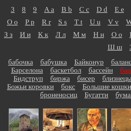
3
8
9
A a
B b
C c
D d
E e
O o
P p
R r
S s
T t
U u
V v
W
З з
И и
К к
Л л
М м
Н н
О о
Ш ш
бабочка
бабушка
Байконур
балан
Барселона
баскетбол
бассейн
ба
Бидструп
биржа
бисер
близнец
Божьи коровки
бокс
Большие кошк
броненосиц
Бугатти
бума