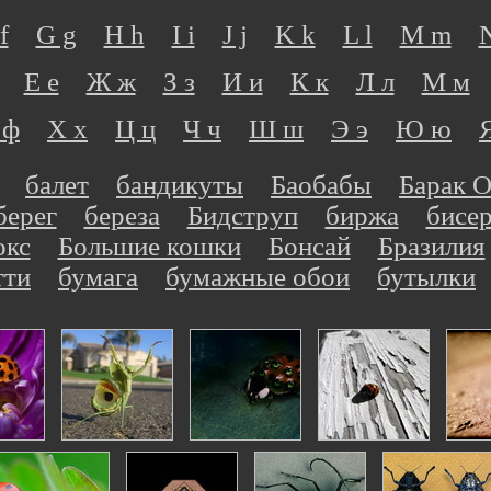
f
G g
H h
I i
J j
K k
L l
M m
Е е
Ж ж
З з
И и
К к
Л л
М м
 ф
Х х
Ц ц
Ч ч
Ш ш
Э э
Ю ю
балет
бандикуты
Баобабы
Барак 
берег
береза
Бидструп
биржа
бисе
окс
Большие кошки
Бонсай
Бразилия
тти
бумага
бумажные обои
бутылки