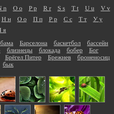
N n
O o
P p
R r
S s
T t
U u
V v
Н н
О о
П п
Р р
С с
Т т
У у
Я я
Обама
Барселона
баскетбол
бассейн
р
близнецы
блокада
бобер
Бог
Брёгел Питер
Брежнев
броненосиц
бык