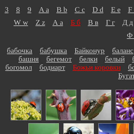
3
8
9
A a
B b
C c
D d
E e
F 
W w
Z z
А а
Б б
В в
Г г
Д д
Ф
бабочка
бабушка
Байконур
баланс
башня
бегемот
белки
белый
богомол
бодиарт
Божьи коровки
б
Буга