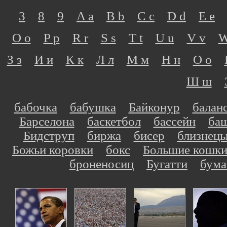
3
8
9
A a
B b
C c
D d
E e
O o
P p
R r
S s
T t
U u
V v
W
З з
И и
К к
Л л
М м
Н н
О о
Ш ш
бабочка
бабушка
Байконур
балан
Барселона
баскетбол
бассейн
ба
Бидструп
биржа
бисер
близнец
Божьи коровки
бокс
Большие кошк
броненосиц
Бугатти
бума