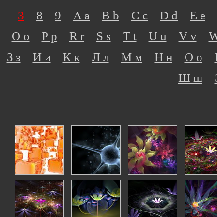
3
8
9
A a
B b
C c
D d
E e
O o
P p
R r
S s
T t
U u
V v
W
З з
И и
К к
Л л
М м
Н н
О о
Ш ш