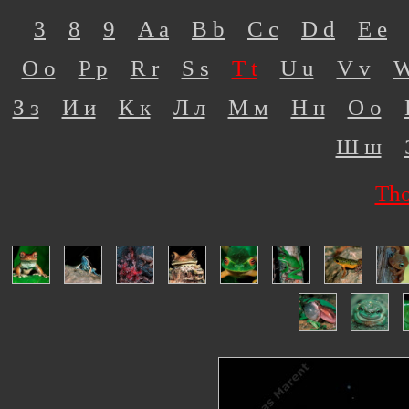
3
8
9
A a
B b
C c
D d
E e
O o
P p
R r
S s
T t
U u
V v
W
З з
И и
К к
Л л
М м
Н н
О о
Ш ш
Tho