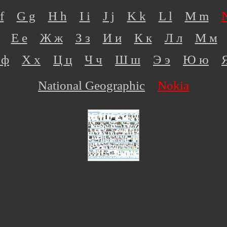
f
G g
H h
I i
J j
K k
L l
M m
Е е
Ж ж
З з
И и
К к
Л л
М м
 ф
Х х
Ц ц
Ч ч
Ш ш
Э э
Ю ю
National Geographic
Nokia