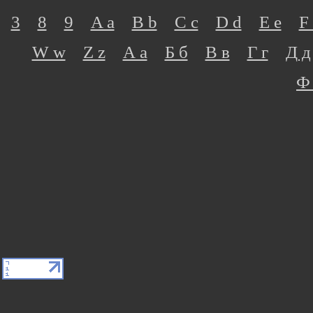
3
8
9
A a
B b
C c
D d
E e
F 
W w
Z z
А а
Б б
В в
Г г
Д д
Ф