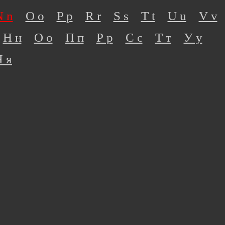
N n
O o
P p
R r
S s
T t
U u
V v
Н н
О о
П п
Р р
С с
Т т
У у
Я я