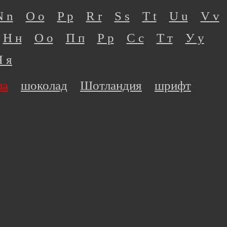
N n
O o
P p
R r
S s
T t
U u
V v
Н н
О о
П п
Р р
С с
Т т
У у
Я я
ла
шоколад
Шотландия
шрифт