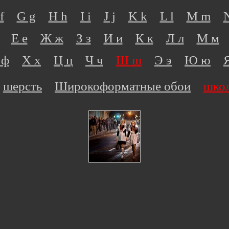
f
G g
H h
I i
J j
K k
L l
M m
Е е
Ж ж
З з
И и
К к
Л л
М м
 ф
Х х
Ц ц
Ч ч
Ш ш
Э э
Ю ю
шерсть
Широкоформатные обои
шко