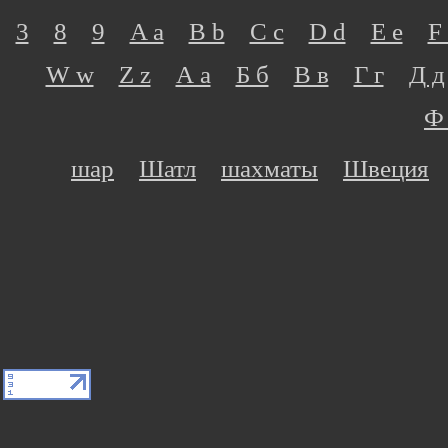
3
8
9
A a
B b
C c
D d
E e
F 
W w
Z z
А а
Б б
В в
Г г
Д д
Ф
шар
Шатл
шахматы
Швеция