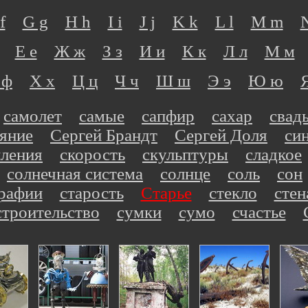
f
G g
H h
I i
J j
K k
L l
M m
Е е
Ж ж
З з
И и
К к
Л л
М м
 ф
Х х
Ц ц
Ч ч
Ш ш
Э э
Ю ю
самолет
самые
сапфир
сахар
свад
яние
Сергей Брандт
Сергей Доля
си
пления
скорость
скульптуры
сладкое
солнечная система
солнце
соль
сон
рафии
старость
Старье
стекло
стен
строительство
сумки
сумо
счастье