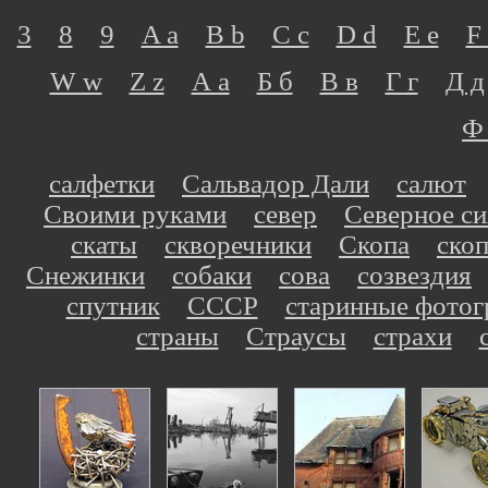
3
8
9
A a
B b
C c
D d
E e
F 
W w
Z z
А а
Б б
В в
Г г
Д д
Ф
салфетки
Сальвадор Дали
салют
Своими руками
север
Северное си
скаты
скворечники
Скопа
ско
Снежинки
собаки
сова
созвездия
спутник
СССР
старинные фотог
страны
Страусы
страхи