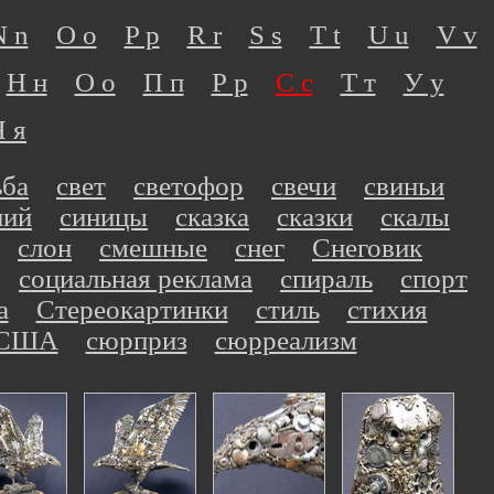
N n
O o
P p
R r
S s
T t
U u
V v
Н н
О о
П п
Р р
С с
Т т
У у
Я я
ьба
свет
светофор
свечи
свиньи
ний
синицы
сказка
сказки
скалы
слон
смешные
снег
Снеговик
социальная реклама
спираль
спорт
а
Стереокартинки
стиль
стихия
США
сюрприз
сюрреализм