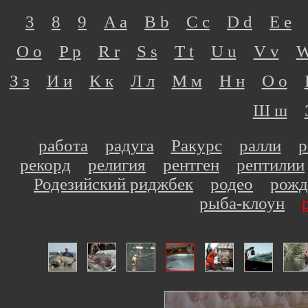
3
8
9
A a
B b
C c
D d
E e
O o
P p
R r
S s
T t
U u
V v
W
З з
И и
К к
Л л
М м
Н н
О о
Ш ш
работа
радуга
Ракурс
ралли
р
рекорд
религия
рентген
рептилии
Родезийский риджбек
родео
рожд
рыба-клоун