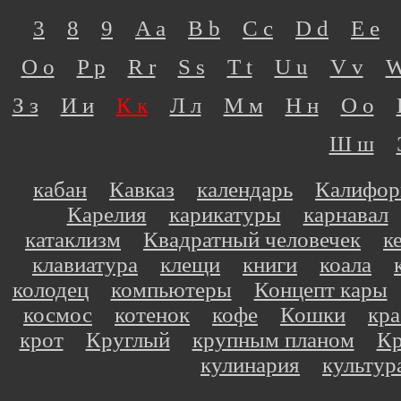
3
8
9
A a
B b
C c
D d
E e
O o
P p
R r
S s
T t
U u
V v
W
З з
И и
К к
Л л
М м
Н н
О о
Ш ш
кабан
Кавказ
календарь
Калифор
Карелия
карикатуры
карнавал
катаклизм
Квадратный человечек
к
клавиатура
клещи
книги
коала
колодец
компьютеры
Концепт кары
космос
котенок
кофе
Кошки
кр
крот
Круглый
крупным планом
Кр
кулинария
культур