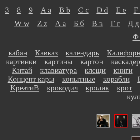
3
8
9
A a
B b
C c
D d
E e
F 
W w
Z z
А а
Б б
В в
Г г
Д д
Ф
кабан
Кавказ
календарь
Калифор
картинки
картины
картон
каскаде
Китай
клавиатура
клещи
книги
Концепт кары
копытные
корабли
КреатиВ
крокодил
кролик
крот
кул