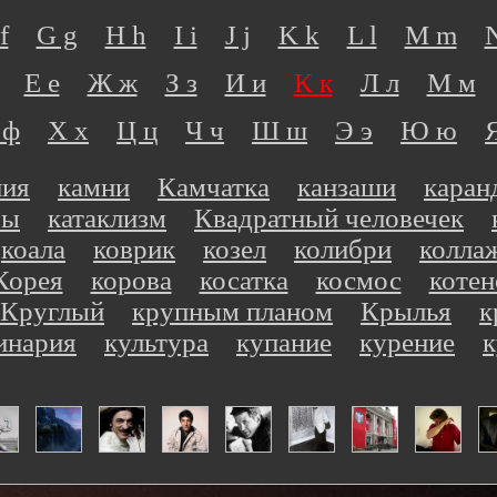
f
G g
H h
I i
J j
K k
L l
M m
Е е
Ж ж
З з
И и
К к
Л л
М м
 ф
Х х
Ц ц
Ч ч
Ш ш
Э э
Ю ю
ния
камни
Камчатка
канзаши
каран
ры
катаклизм
Квадратный человечек
коала
коврик
козел
колибри
колла
Корея
корова
косатка
космос
котен
Круглый
крупным планом
Крылья
к
инария
культура
купание
курение