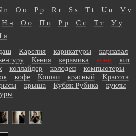
N n
O o
P p
R r
S s
T t
U u
V v
Н н
О о
П п
Р р
С с
Т т
У у
Я я
даш
Карелия
карикатуры
карнавал
кенгуру
Кения
керамика
кино
кит
ж
коллайдер
колодец
компьютеры
ок
кофе
Кошки
красный
Красота
рысы
крыша
Кубик Рубика
куклы
куры