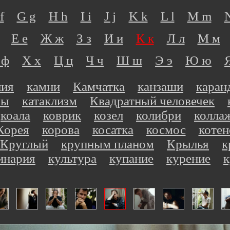
f
G g
H h
I i
J j
K k
L l
M m
Е е
Ж ж
З з
И и
К к
Л л
М м
 ф
Х х
Ц ц
Ч ч
Ш ш
Э э
Ю ю
ния
камни
Камчатка
канзаши
каран
ры
катаклизм
Квадратный человечек
коала
коврик
козел
колибри
колла
Корея
корова
косатка
космос
котен
Круглый
крупным планом
Крылья
к
инария
культура
купание
курение