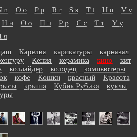
N n
O o
P p
R r
S s
T t
U u
V v
Н н
О о
П п
Р р
С с
Т т
У у
Я я
даш
Карелия
карикатуры
карнавал
кенгуру
Кения
керамика
кино
кит
ж
коллайдер
колодец
компьютеры
ок
кофе
Кошки
красный
Красота
рысы
крыша
Кубик Рубика
куклы
куры