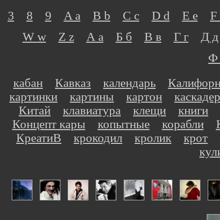
3
8
9
A a
B b
C c
D d
E e
F 
W w
Z z
А а
Б б
В в
Г г
Д д
Ф
кабан
Кавказ
календарь
Калифор
картинки
картины
картон
каскаде
Китай
клавиатура
клещи
книги
Концепт кары
копытные
корабли
КреатиВ
крокодил
кролик
крот
кул