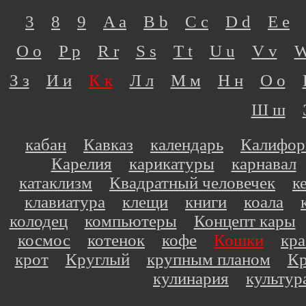
3
8
9
A a
B b
C c
D d
E e
O o
P p
R r
S s
T t
U u
V v
W
З з
И и
К к
Л л
М м
Н н
О о
Ш ш
кабан
Кавказ
календарь
Калифор
Карелия
карикатуры
карнавал
катаклизм
Квадратный человечек
к
клавиатура
клещи
книги
коала
колодец
компьютеры
Концепт кары
космос
котенок
кофе
Кошки
кр
крот
Круглый
крупным планом
Кр
кулинария
культур