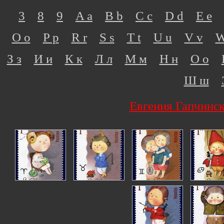
3
8
9
A a
B b
C c
D d
E e
O o
P p
R r
S s
T t
U u
V v
W
З з
И и
К к
Л л
М м
Н н
О о
Ш ш
Евгения Гапчинс