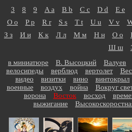
3
8
9
A a
B b
C c
D d
E e
O o
P p
R r
S s
T t
U u
V v
W
З з
И и
К к
Л л
М м
Н н
О о
Ш ш
в миниатюре
В. Высоцкий
Валуев
велосипеды
верблюд
вертолет
Вес
видео
визитки
вино
винтокрыл
военные
воздух
война
Вокруг све
ворона
Восток
восход
време
выжигание
Высокоскоростна