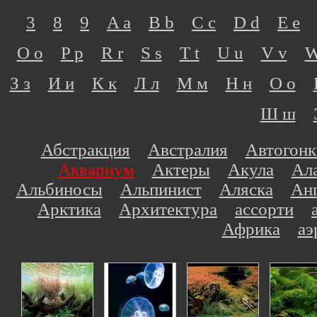
3
8
9
A a
B b
C c
D d
E e
O o
P p
R r
S s
T t
U u
V v
W
З з
И и
К к
Л л
М м
Н н
О о
Ш ш
Абстракция
Австралия
Автогонк
Аквариум
Актеры
Акула
Ал
Альбиносы
Альпинист
Аляска
Ан
Арктика
Архитектура
ассорти
Африка
аэ