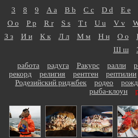
3
8
9
A a
B b
C c
D d
E e
O o
P p
R r
S s
T t
U u
V v
W
З з
И и
К к
Л л
М м
Н н
О о
Ш ш
работа
радуга
Ракурс
ралли
р
рекорд
религия
рентген
рептилии
Родезийский риджбек
родео
рожд
рыба-клоун