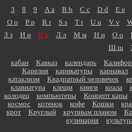
3
8
9
A a
B b
C c
D d
E e
O o
P p
R r
S s
T t
U u
V v
W
З з
И и
К к
Л л
М м
Н н
О о
Ш ш
кабан
Кавказ
календарь
Калифор
Карелия
карикатуры
карнавал
катаклизм
Квадратный человечек
к
клавиатура
клещи
книги
коала
колодец
компьютеры
Концепт кары
космос
котенок
кофе
Кошки
кр
крот
Круглый
крупным планом
Кр
кулинария
культур