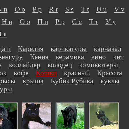
N n
O o
P p
R r
S s
T t
U u
V v
Н н
О о
П п
Р р
С с
Т т
У у
Я я
даш
Карелия
карикатуры
карнавал
кенгуру
Кения
керамика
кино
кит
ж
коллайдер
колодец
компьютеры
ок
кофе
Кошки
красный
Красота
рысы
крыша
Кубик Рубика
куклы
куры