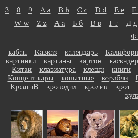
3
8
9
A a
B b
C c
D d
E e
F 
W w
Z z
А а
Б б
В в
Г г
Д д
Ф
кабан
Кавказ
календарь
Калифор
картинки
картины
картон
каскаде
Китай
клавиатура
клещи
книги
Концепт кары
копытные
корабли
КреатиВ
крокодил
кролик
крот
кул